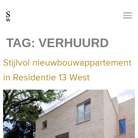
TAG:
VERHUURD
Stijlvol nieuwbouwappartement
in Residentie 13 West