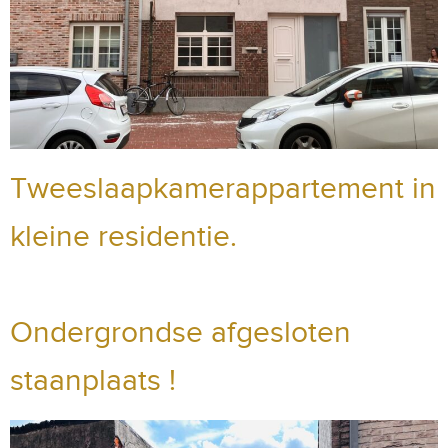
Tweeslaapkamerappartement in
kleine residentie.
Ondergrondse afgesloten
staanplaats !