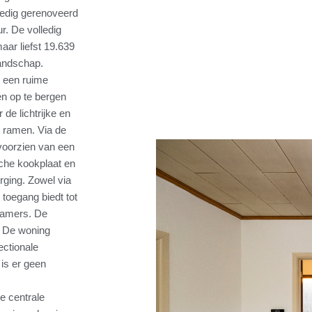
ledig gerenoveerd
r. De volledig
ar liefst 19.639
landschap.
n een ruime
en op te bergen
de lichtrijke en
e ramen. Via de
 voorzien van een
che kookplaat en
ging. Zowel via
toegang biedt tot
kamers. De
. De woning
ectionale
 is er geen
e centrale