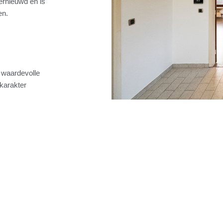
ernieuwd en is
en.
 waardevolle
karakter