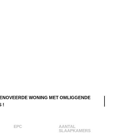
RENOVEERDE WONING MET OMLIGGENDE
 !
EPC
AANTAL
SLAAPKAMERS