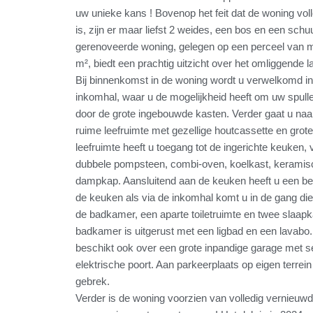
uw unieke kans ! Bovenop het feit dat de woning vol
is, zijn er maar liefst 2 weides, een bos en een schuu
gerenoveerde woning, gelegen op een perceel van ma
m², biedt een prachtig uitzicht over het omliggende 
Bij binnenkomst in de woning wordt u verwelkomd i
inkomhal, waar u de mogelijkheid heeft om uw spull
door de grote ingebouwde kasten. Verder gaat u naar 
ruime leefruimte met gezellige houtcassette en grot
leefruimte heeft u toegang tot de ingerichte keuken,
dubbele pompsteen, combi-oven, koelkast, keramis
dampkap. Aansluitend aan de keuken heeft u een ber
de keuken als via de inkomhal komt u in de gang die 
de badkamer, een aparte toiletruimte en twee slaap
badkamer is uitgerust met een ligbad en een lavabo
beschikt ook over een grote inpandige garage met s
elektrische poort. Aan parkeerplaats op eigen terrein
gebrek.
Verder is de woning voorzien van volledig vernieuwd