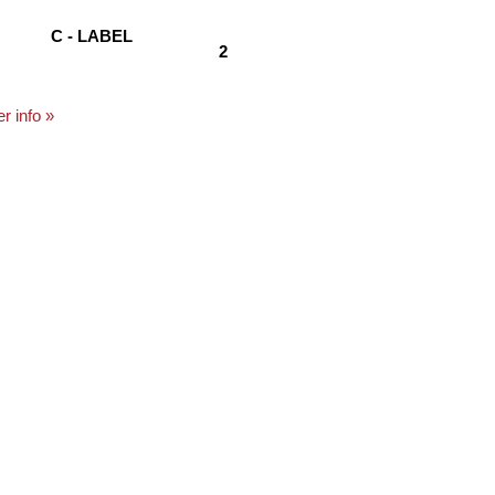
C - LABEL
2
r info »