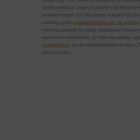
omgeving. Een correcte schatting is niet all
snelle verkoop, maar voorkomt ook teleurstel
verwachtingen. En het goede nieuws? Bij Str
volledig gratis
waardebepaling van uw woning
met een aanpak op maat, waarbij we rekeni
wensen en behoeften. En dat niet alleen: voo
verzekeringen
en de vastgoedmarkt in regio 
ons rekenen.