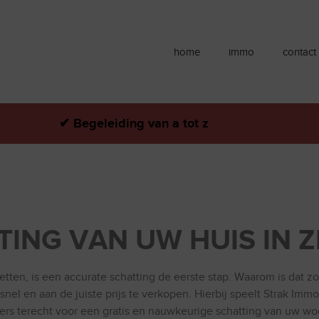
home
immo
contact
✔
Begeleiding van a tot z
ING VAN UW HUIS IN 
etten, is een accurate schatting de eerste stap. Waarom is dat
el en aan de juiste prijs te verkopen. Hierbij speelt Strak Immo
rs terecht voor een gratis en nauwkeurige schatting van uw wo