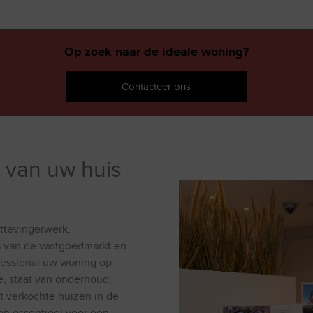
Op zoek naar de ideale woning?
Contacteer ons
g van uw huis
ttevingerwerk.
s van de vastgoedmarkt en
fessional uw woning op
ie, staat van onderhoud,
t verkochte huizen in de