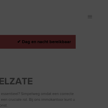
✔
Dag en nacht bereikbaar
ZELZATE
 zo essentieel? Simpelweg omdat een correcte
 een cruciale rol. Bij ons immokantoor kunt u
onst.