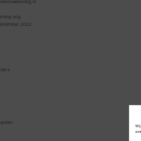
ieuwbouwwoning in
woning nog
 december 2022.
uto’s
aarden.
Wij
ove