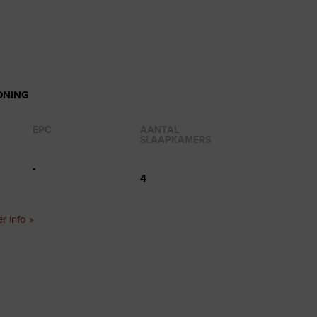
NING
EPC
AANTAL
SLAAPKAMERS
-
4
r info »