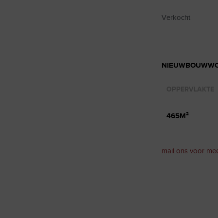
Verkocht
NIEUWBOUWWO
OPPERVLAKTE
465M²
mail ons voor mee