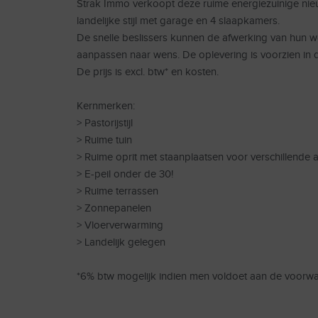
Strak Immo verkoopt deze ruime energiezuinige n
landelijke stijl met garage en 4 slaapkamers.
De snelle beslissers kunnen de afwerking van hun 
aanpassen naar wens. De oplevering is voorzien in
De prijs is excl. btw* en kosten.
Kernmerken:
> Pastorijstijl
> Ruime tuin
> Ruime oprit met staanplaatsen voor verschillende a
> E-peil onder de 30!
> Ruime terrassen
> Zonnepanelen
> Vloerverwarming
> Landelijk gelegen
*6% btw mogelijk indien men voldoet aan de voorw