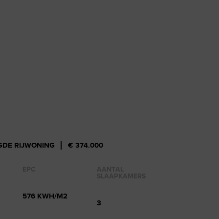
GDE RIJWONING
€ 374.000
EPC
AANTAL
SLAAPKAMERS
576 KWH/M2
3