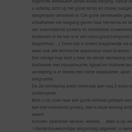
ingerichte leefkeuken annex koele berging. Vanuit de
u volledig zicht op het grote terras en mooie zuidger
aangenaam vertoeven is ! De grote vernieuwde glasp
schuiframen die toegang geven naar het terras en de 
van automatische screens en driedubbel zonwerend
Achteraan in de tuin is er een mooi groot (vergund) t
(kippenhok, …). Deze tuin is tevens toegankelijk via
waar ook alle technische apparatuur staat (brander,
Een stevige trap leidt u naar de eerste verdieping m
badkamer met inloopdouche, ligbad en dubbele la
verdieping is er tevens een ruime slaapkamer, apart t
bergruimte.
De 2e verdieping biedt onderdak aan nog 2 extra 
zolderruimte.
Bent u op zoek naar een grote centraal gelegen wo
tuin met voldoende privacy, dan is deze woning ec
waard
Scholen, openbaar vervoer, winkels, … Alles is op w
> Stedenbouwkundige vergunning uitgereikt: in aan