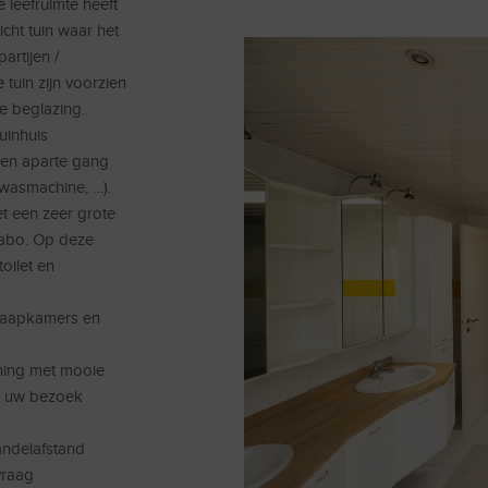
 leefruimte heeft
icht tuin waar het
artijen /
tuin zijn voorzien
e beglazing.
uinhuis
 een aparte gang
 wasmachine, …).
et een zeer grote
vabo. Op deze
oilet en
slaapkamers en
ning met mooie
ht uw bezoek
andelafstand
vraag