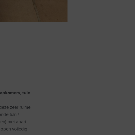
aapkamers, tuin
deze zeer ruime
nde tuin !
en) met apart
t open volledig