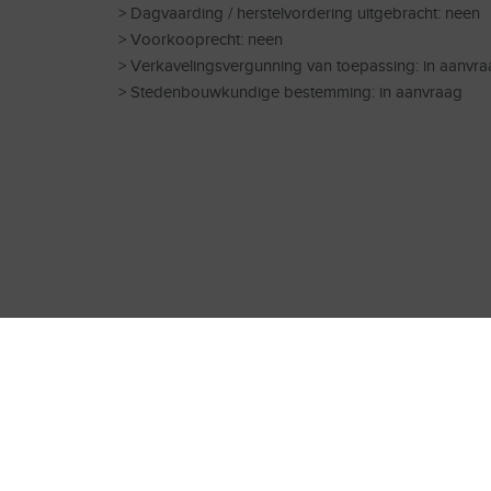
> Dagvaarding / herstelvordering uitgebracht: neen
> Voorkooprecht: neen
> Verkavelingsvergunning van toepassing: in aanvra
> Stedenbouwkundige bestemming: in aanvraag