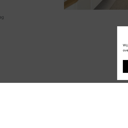
ag
Wij
ove